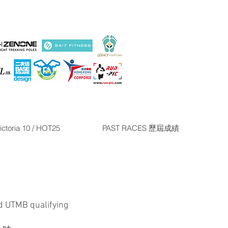
ictoria 10 / HOT25
PAST RACES 歷屆成績
d UTMB qualifying