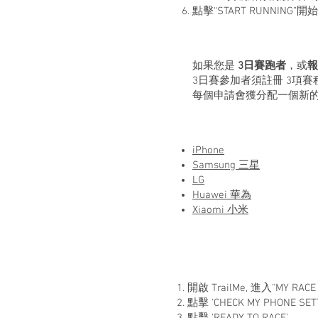
點擊“START RUNNI
如果您是
3日賽跑者
，或
報
3日賽參加者須註冊 3項賽程：Day
每個申請會獲分配一個新的Tr
iPhone
Samsung 三星
LG
Huawei 華為
Xiaomi 小米
開啟 TrailMe, 進入"MY 
點擊 'CHECK MY PHONE S