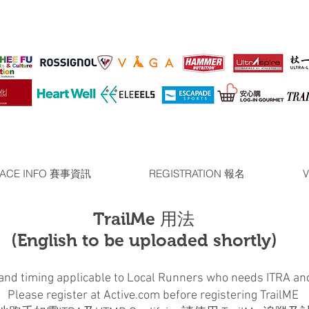
ACE INFO 賽事資訊
REGISTRATION 報名
V
TrailMe 用法
​(English to be uploaded shortly)
 and timing applicable to Local Runners who needs ITRA an
​Please register at Active.com before registering TrailME