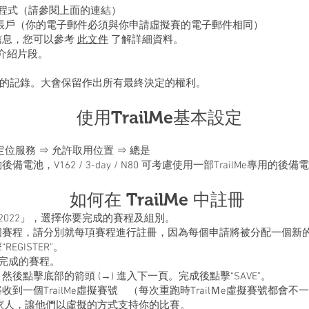
e 應用程式（請參閱上面的連結）
ilMe帳戶（你的電子郵件必須與你申請虛擬賽的電子郵件相同）
信息，您可以參考
此文件
了解詳細資料。
e的介紹片段。
MeE的記錄。大會保留作出所有最終決定的權利。
使用TrailMe基本設定
 定位服務 ⇒ 允許取用位置 ⇒ 總是
池，V162 / 3-day / N80 可考慮使用一部TrailMe專用的後備電
如何在 TrailMe 中註冊
irtual 2022」，選擇你要完成的賽程及組別。
個賽程，請分別就每項賽程進行註冊，因為每個申請將被分配一個新
GISTER”。
你要完成的賽程。
後點擊底部的箭頭 (→) 進入下一頁。完成後點擊“SAVE”。
到一個TrailMe虛擬賽號 （每次重跑時TrailＭe虛擬賽號都會
友和家人，讓他們以虛擬的方式支持你的比賽。