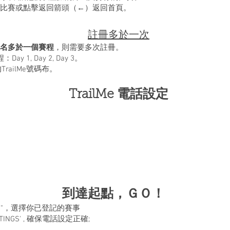
NG”開始比賽或點擊返回箭頭（←）返回首頁。
註冊多於一次
名多於一個賽程
，則需要多次註冊。
 1, Day 2, Day 3。
ailMe號碼布。
TrailMe 電話設定
到達起點，ＧＯ！
RACE "，選擇你已登記的賽事
ETTINGS' , 確保電話設定正確;