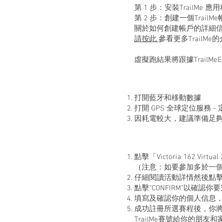
第 1 步：安裝TrailM
第 2 步：創建一個Tra
關於如何創建帳戶的詳細
請按此
參看更多TrailM
虛擬跑結果將跟據Trail
打開藍牙和移動數據
打開 GPS 全球定位服務 -
因耗電較大，建議準備足夠後備電
點擊「Victoria 162 V
（注意：如要參加多於一
仔細閱讀活動詳情然後點擊“RE
點擊“CONFIRM”以確認
填寫及確認你的個人信息，然
成功註冊所選賽程後，你將收
TrailMe賽號給你的朋