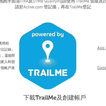
跑手如需ITRA及UTMB Qualifying請使用 TrailMe 追蹤
請於Active.com 登記後，再在TrailMe登記
 應用程
App 
定位記錄。
定位，還能即
的家人和朋
Goog
一個帳戶來
下載TrailMe及創建帳戶