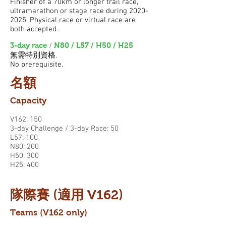
Finisher of a 70km or longer trail race,
ultramarathon or stage race during 2020
-
2025. Physical race or virtual race are
both accepted.
3
-day
race
N80 /
L57 / H50 / H25
​ /
無需特別資格.
No prerequisite.
名額
Capacity
V162: 150
3-day Challenge / 3-day Race: 50
L57: 1
00
N80: 200
H50: 300
H25: 400
隊際賽 (適用 V162)
Teams (V162 only)