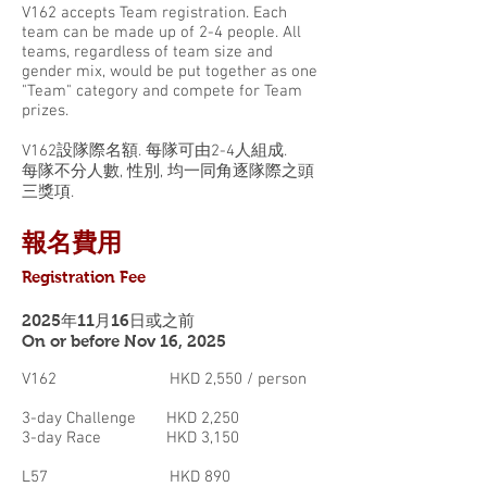
V162 accepts Team registration. Each
team can be made up of 2-4 people. All
teams, regardless of team size and
gender mix, would be put together as one
"Team" category and compete for Team
prizes.
V162設隊際名額. 每隊可由2-4人組成.
每隊不分人數, 性別, 均一同角逐隊際之頭
三獎項.
報名費用
Registration Fee
2025年11
月16
日或之前
On or before Nov 16, 2025
V162 HKD 2,550
/ person
3-day Challenge HKD 2,250
3-day Race HKD 3,150
L57 HKD 890