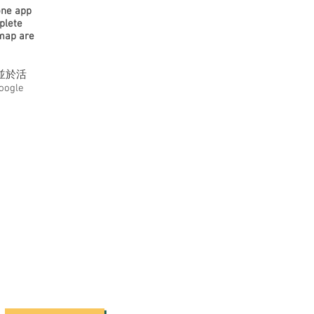
one app
plete
 map are
，並於活
gle