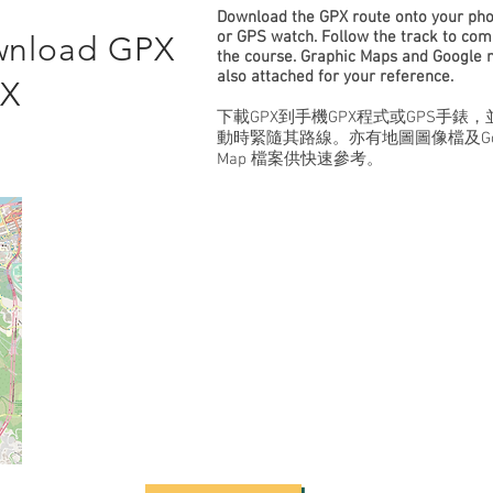
Download the GPX route onto your ph
or GPS watch. Follow the track to com
wnload GPX
the course. Graphic Maps and Google
also attached for your reference.
X
下載GPX到手機GPX程式或GPS手錶
動時緊隨其路線。亦有地圖圖像檔及Goo
Map 檔案供快速參考。