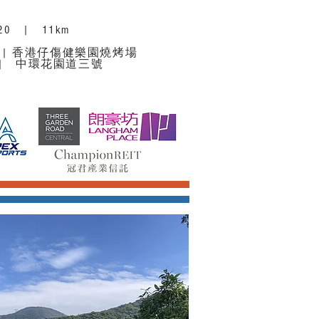
 2020 | 11km
ue Area | 香港仔傷健樂園燒烤場
ntral | 中環花園道三號