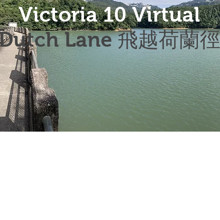
Victoria 10 Virtual
Dutch Lane 飛越荷蘭