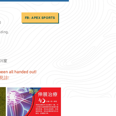
FB: APEX SPORTS
30
lding,
日
05室
 been all handed out!
請見諒!