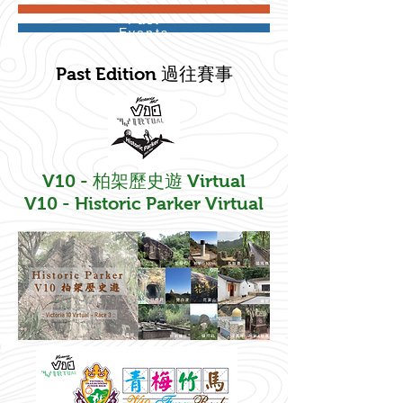
Past
Events
Past Edition 過往賽事
V10 - 柏架歷史遊 Virtual
V10 - Historic Parker Virtual